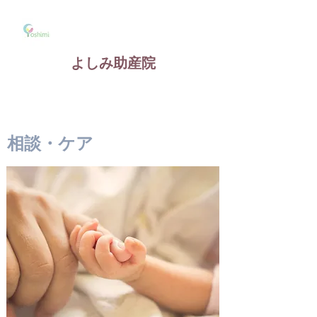
よしみ助産院
​相談・ケア