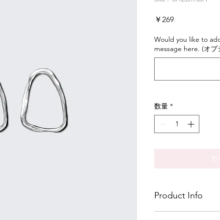
価
￥269
格
Would you like to add
message here. (オ
数量
*
カ
Product Info
I'm a great place to