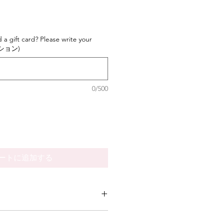
 a gift card? Please write your
プション)
0/500
ートに追加する
 add more information about your 