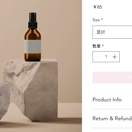
価
￥85
格
Size
*
選択
数量
*
カ
Product Info
I'm a great place to
Return & Refund 
product, such as 
sizi
instructions
. This is 
makes this product s
I’m a great place to 