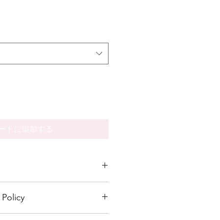
ートに追加する
 add more information about your 
Policy
ng
, 
material
, 
care
, and 
cleaning 
also a great space to highlight what 
pecial and how your customers 
let your customers know what to 